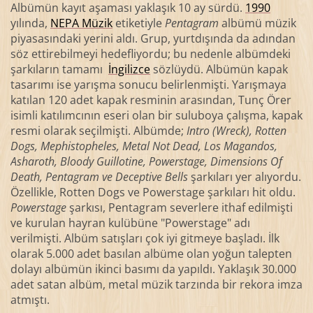
Albümün kayıt aşaması yaklaşık 10 ay sürdü.
1990
yılında,
NEPA Müzik
etiketiyle
Pentagram
albümü müzik
piyasasındaki yerini aldı. Grup, yurtdışında da adından
söz ettirebilmeyi hedefliyordu; bu nedenle albümdeki
şarkıların tamamı
İngilizce
sözlüydü. Albümün kapak
tasarımı ise yarışma sonucu belirlenmişti. Yarışmaya
katılan 120 adet kapak resminin arasından, Tunç Örer
isimli katılımcının eseri olan bir suluboya çalışma, kapak
resmi olarak seçilmişti. Albümde;
Intro (Wreck), Rotten
Dogs, Mephistopheles, Metal Not Dead, Los Magandos,
Asharoth, Bloody Guillotine, Powerstage, Dimensions Of
Death, Pentagram ve Deceptive Bells
şarkıları yer alıyordu.
Özellikle, Rotten Dogs ve Powerstage şarkıları hit oldu.
Powerstage
şarkısı, Pentagram severlere ithaf edilmişti
ve kurulan hayran kulübüne "Powerstage" adı
verilmişti. Albüm satışları çok iyi gitmeye başladı. İlk
olarak 5.000 adet basılan albüme olan yoğun talepten
dolayı albümün ikinci basımı da yapıldı. Yaklaşık 30.000
adet satan albüm, metal müzik tarzında bir rekora imza
atmıştı.