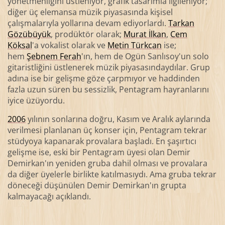
yönetmenliğini üstleniyor, grafik tasarımla ilgileniyor;
diğer üç elemansa müzik piyasasında kişisel
çalışmalarıyla yollarına devam ediyorlardı.
Tarkan
Gözübüyük
, prodüktör olarak;
Murat İlkan
,
Cem
Köksal
'a vokalist olarak ve
Metin Türkcan
ise;
hem
Şebnem Ferah
'ın, hem de Ogün Sanlısoy'un solo
gitaristliğini üstlenerek müzik piyasasındaydılar. Grup
adına ise bir gelişme göze çarpmıyor ve haddinden
fazla uzun süren bu sessizlik, Pentagram hayranlarını
iyice üzüyordu.
2006
yılının sonlarına doğru, Kasım ve Aralık aylarında
verilmesi planlanan üç konser için, Pentagram tekrar
stüdyoya kapanarak provalara başladı. En şaşırtıcı
gelişme ise, eski bir Pentagram üyesi olan Demir
Demirkan'ın yeniden gruba dahil olması ve provalara
da diğer üyelerle birlikte katılmasıydı. Ama gruba tekrar
döneceği düşünülen Demir Demirkan'ın grupta
kalmayacağı açıklandı.