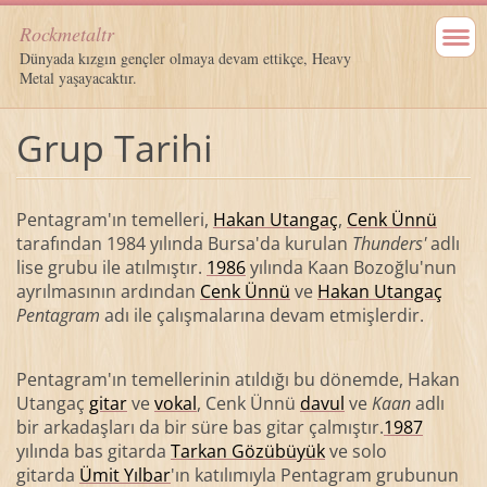
Rockmetaltr
Dünyada kızgın gençler olmaya devam ettikçe, Heavy
Metal yaşayacaktır.
Grup Tarihi
Pentagram'ın temelleri,
Hakan Utangaç
,
Cenk Ünnü
tarafından 1984 yılında Bursa'da kurulan
Thunders'
adlı
lise grubu ile atılmıştır.
1986
yılında Kaan Bozoğlu'nun
ayrılmasının ardından
Cenk Ünnü
ve
Hakan Utangaç
Pentagram
adı ile çalışmalarına devam etmişlerdir.
Pentagram'ın temellerinin atıldığı bu dönemde, Hakan
Utangaç
gitar
ve
vokal
, Cenk Ünnü
davul
ve
Kaan
adlı
bir arkadaşları da bir süre bas gitar çalmıştır.
1987
yılında bas gitarda
Tarkan Gözübüyük
ve solo
gitarda
Ümit Yılbar
'ın katılımıyla Pentagram grubunun