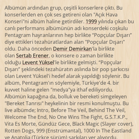
Albümün ardından grup, çeşitli konserlere çıktı. Bu
konserlerden en çok ses getireni olan "Açık Hava
Konseri"ni albüm haline getirdiler.
1999
yılında çıkan bu
canlı performans albümünün adı konserdeki coşkulu
Pentagram hayranlarının hep birlikte “Popçular Dışarı”
diye ettikleri tezahüratlardan alan "Popçular Dışarı"
oldu. Daha önceden
Demir Demirkan
'la birlikte
olan
Sertab Erener
, o konsere o zaman birlikte
olduğu
Levent Yüksel
'le birlikte gelmişti. “Popçular
Dışarı” şeklindeki tezahüratın aslında bir pop şarkıcısı
olan Levent Yüksel'i hedef alarak yapıldığı söylenir. Bu
albüm, Pentagram'ın söylemiyle, Türkiye'de 4. bir
kuvvet haline gelen "medya"ya ithaf ediliyordu.
Albümün kapağına da, bolluk ve bereketi simgeleyen
"Bereket Tanrısı" heykelinin bir resmi konulmuştu. Bu
live albümde; Intro, Before The Veil, Behind The Veil,
Welcome The End, No One Wins The Fight, G.S.T.K.P.,
Vita Es Morte, Gündüz Gece, Black Magic (Slayer cover),
Rotten Dogs, 999 (Enstrümantal), 1000 In The Eastland
ve Anatolia (Türkçe sürüm) şarkıları yer alıyordu.