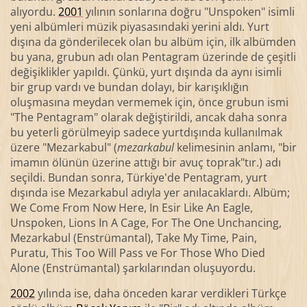
alıyordu.
2001
yılının sonlarına doğru "Unspoken" isimli
yeni albümleri müzik piyasasındaki yerini aldı. Yurt
dışına da gönderilecek olan bu albüm için, ilk albümden
bu yana, grubun adı olan Pentagram üzerinde de çeşitli
değişiklikler yapıldı. Çünkü, yurt dışında da aynı isimli
bir grup vardı ve bundan dolayı, bir karışıklığın
oluşmasına meydan vermemek için, önce grubun ismi
"The Pentagram" olarak değiştirildi, ancak daha sonra
bu yeterli görülmeyip sadece yurtdışında kullanılmak
üzere "Mezarkabul" (
mezarkabul
kelimesinin anlamı, "bir
imamın ölünün üzerine attığı bir avuç toprak"tır.) adı
seçildi. Bundan sonra, Türkiye'de Pentagram, yurt
dışında ise Mezarkabul adıyla yer anılacaklardı. Albüm;
We Come From Now Here, In Esir Like An Eagle,
Unspoken, Lions In A Cage, For The One Unchancing,
Mezarkabul (Enstrümantal), Take My Time, Pain,
Puratu, This Too Will Pass ve For Those Who Died
Alone (Enstrümantal) şarkılarından oluşuyordu.
2002
yılında ise, daha önceden karar verdikleri Türkçe