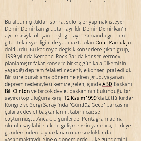
Bu albüm çıktıktan sonra, solo işler yapmak isteyen
Demir Demirkan gruptan ayrıldı. Demir Demirkan'ın
ayrılmasıyla oluşan boşluğu, aynı zamanda grubun
gitar teknisyenliğini de yapmakta olan
Onur Pamukçu
doldurdu. Bu kadroyla değişik konserlere çıkan grup,
1999 yılında Kemancı Rock Bar'da konser vermeyi
planlamıştı; fakat konsere birkaç gün kala ülkemizin
yaşadığı deprem felaketi nedeniyle konser iptal edildi.
Bir süre duraklama dönemine giren grup, yaşanan
deprem nedeniyle ülkemize gelen, içinde
ABD
Başkanı
Bill Clinton
ve birçok devlet başkanının bulunduğu bir
seyirci topluluğuna karşı
12 Kasım
1999
'da Lütfü Kırdar
Kongre ve Sergi Sarayı'nda "Gündüz Gece" parçasını
çalarak devlet başkanlarını, tabir-i câizse
coşturmuştu.Ancak, o günlerde, Pentagram adına
olumlu sayılabilecek bu gelişmelerin yanı sıra, Türkiye
gündeminden kaynaklanan olumsuzluklar da
yaşanmaktaydı. Yine o dönemlerde, ülke gündemini