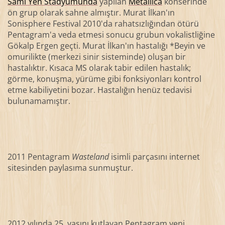
Sami Yen Stadyumunda
yapılan
Metallica
konserinde
ön grup olarak sahne almıştır. Murat İlkan'ın
Sonisphere Festival 2010'da rahatsızlığından ötürü
Pentagram'a veda etmesi sonucu grubun vokalistliğine
Gökalp Ergen geçti. Murat İlkan'ın hastalığı *Beyin ve
omurilikte (merkezi sinir sisteminde) oluşan bir
hastalıktır. Kısaca MS olarak tabir edilen hastalık;
görme, konuşma, yürüme gibi fonksiyonları kontrol
etme kabiliyetini bozar. Hastalığın henüz tedavisi
bulunamamıştır.
2011 Pentagram
Wasteland
isimli parçasını internet
sitesinden paylasıma sunmuştur.
2012 yılında 25. yaşını kutlayan Pentagram,yeni