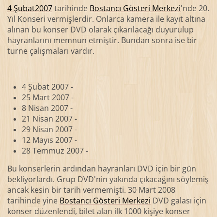
4 Şubat
2007
tarihinde
Bostancı Gösteri Merkezi
'nde 20.
Yıl Konseri vermişlerdir. Onlarca kamera ile kayıt altına
alınan bu konser DVD olarak çıkarılacağı duyurulup
hayranlarını memnun etmiştir. Bundan sonra ise bir
turne çalışmaları vardır.
4 Şubat 2007 -
25 Mart 2007 -
8 Nisan 2007 -
21 Nisan 2007 -
29 Nisan 2007 -
12 Mayıs 2007 -
28 Temmuz 2007 -
Bu konserlerin ardından hayranları DVD için bir gün
bekliyorlardı. Grup DVD'nin yakında çıkacağını söylemiş
ancak kesin bir tarih vermemişti. 30 Mart 2008
tarihinde yine
Bostancı Gösteri Merkezi
DVD galası için
konser düzenlendi, bilet alan ilk 1000 kişiye konser