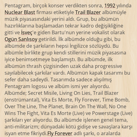
Pentagram, birçok konser verdikten sonra,
1992
yılında
Nuclear Blast
firması etiketiyle
Trail Blazer
albümüyle
müzik piyasasındaki yerini aldı. Grup, bu albümün
hazırlıklarına başlamadan tekrar kadro değişikliğine
gitti ve
İsveç
'e giden Bartu'nun yerine vokalist olarak
Ogün Sanlısoy
getirildi. İlk albümde olduğu gibi, bu
albümde de şarkıların hepsi İngilizce sözlüydü. Bu
albümle birlikte grup kendi stillerini müzik piyasasına
iyice benimsetmeye başlamıştı. Bu albümde, ilk
albümün thrash çizgisinden uzak daha progressive
sayılabilecek şarkılar vardı. Albümün kapak tasarımı bu
sefer daha sadeydi. Tasarımda sadece alışılmış
Pentagram logosu ve albüm ismi yer alıyordu.
Albümde; Secret Misile, Living On Lies, Trail Blazer
(enstrümantal), Vita Es Morte, Fly Forever, Time Bomb,
Over The Line, The Planet, Brain On The Wall, No One
Wins The Fight, Vita Es Morte (Live) ve Powerstage (Live)
şarkıları yer alıyordu. Bu albümde işlenen genel tema,
anti-militarizm; dünyadaki kötü gidişe ve savaşlara karşı
isyan etme fikriydi.
Fly Forever
adlı şarkı, o aralarda