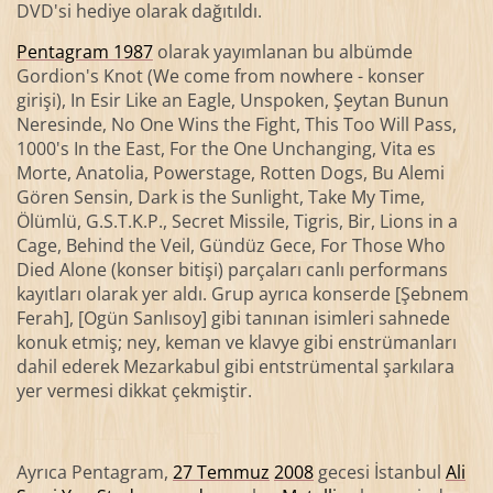
DVD'si hediye olarak dağıtıldı.
Pentagram 1987
olarak yayımlanan bu albümde
Gordion's Knot (We come from nowhere - konser
girişi), In Esir Like an Eagle, Unspoken, Şeytan Bunun
Neresinde, No One Wins the Fight, This Too Will Pass,
1000's In the East, For the One Unchanging, Vita es
Morte, Anatolia, Powerstage, Rotten Dogs, Bu Alemi
Gören Sensin, Dark is the Sunlight, Take My Time,
Ölümlü, G.S.T.K.P., Secret Missile, Tigris, Bir, Lions in a
Cage, Behind the Veil, Gündüz Gece, For Those Who
Died Alone (konser bitişi) parçaları canlı performans
kayıtları olarak yer aldı. Grup ayrıca konserde [Şebnem
Ferah], [Ogün Sanlısoy] gibi tanınan isimleri sahnede
konuk etmiş; ney, keman ve klavye gibi enstrümanları
dahil ederek Mezarkabul gibi entstrümental şarkılara
yer vermesi dikkat çekmiştir.
Ayrıca Pentagram,
27 Temmuz
2008
gecesi İstanbul
Ali