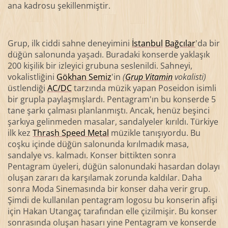
ana kadrosu şekillenmiştir.
Grup, ilk ciddi sahne deneyimini
İstanbul
Bağcılar
'da bir
düğün salonunda yaşadı. Buradaki konserde yaklaşık
200 kişilik bir izleyici grubuna seslenildi. Sahneyi,
vokalistliğini
Gökhan Semiz
'in
(
Grup Vitamin
vokalisti)
üstlendiği
AC/DC
tarzında müzik yapan Poseidon isimli
bir grupla paylaşmışlardı. Pentagram'ın bu konserde 5
tane şarkı çalması planlanmıştı. Ancak, henüz beşinci
şarkıya gelinmeden masalar, sandalyeler kırıldı. Türkiye
ilk kez
Thrash Speed Metal
müzikle tanışıyordu. Bu
coşku içinde düğün salonunda kırılmadık masa,
sandalye vs. kalmadı. Konser bittikten sonra
Pentagram üyeleri, düğün salonundaki hasardan dolayı
oluşan zararı da karşılamak zorunda kaldılar. Daha
sonra Moda Sinemasında bir konser daha verir grup.
Şimdi de kullanılan pentagram logosu bu konserin afişi
için Hakan Utangaç tarafından elle çizilmişir. Bu konser
sonrasında oluşan hasarı yine Pentagram ve konserde