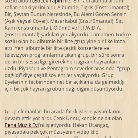
sözlü albüm,
Böcek Yapım
ile "Bir" adı altında albüm
raflarındaki yerini aldı. Albümde; Tigris (Enstrümantal),
Bir, Şeytan Bunun Neresinde, Bu Alemi Gören Sensin
(Aşık Veysel Cover), Mezarkabul (Enstrümantal), Sır,
Kam (enstrümantal), Ölümlü ve F.T.W.D.A.
(Enstrümantal) şarkıları yer alıyordu. Tamamen Türkçe
sözlü olan bu albümle birlikte grup yine bir ilke imza
attı. Yeni albümle birlikte çeşitli konserlere ve
televizyon programlarına çıkan grup, bir süre sonra
derin bir sessizliğe girerek Pentagram hayranlarını
üzdü. Piyasada ve Pentagram severler arasında, "grup
dağıldı" diye çeşitli söylentiler yayılıyordu. Grup
üyelerinin hiçbirinden net bir açıklama da gelmediği
için birçok hayran grubun dağıldığını düşünüyordu.
Grup elemanları bu arada farklı işlerle yaşamlarını
devam ettiriyorlardı. Cenk Ünnü, kendisine ait olan
Pena Müzik Evi
'ni işletiyordu. Hakan Utangaç,
piyasadaki pek çok müzisyenin video klip