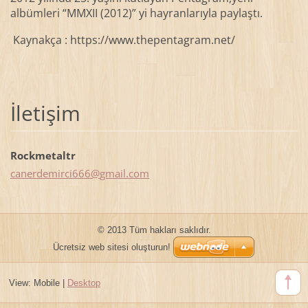
albümleri “MMXII (2012)” yi hayranlarıyla paylaştı.
Kaynakça :
https://www.thepentagram.net/
İletişim
Rockmetaltr
canerdem
irci666@
gmail.co
m
© 2013 Tüm hakları saklıdır.
Ücretsiz web sitesi oluşturun!
View:
Mobile
|
Desktop