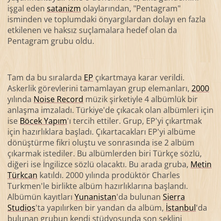
işgal eden
satanizm
olaylarından, "Pentagram"
isminden ve toplumdaki önyargılardan dolayı en fazla
etkilenen ve haksız suçlamalara hedef olan da
Pentagram grubu oldu.
Tam da bu sıralarda
EP
çıkartmaya karar verildi.
Askerlik görevlerini tamamlayan grup elemanları,
2000
yılında
Noise Record
müzik şirketiyle 4 albümlük bir
anlaşma imzaladı. Türkiye'de çıkacak olan albümleri için
ise
Böcek Yapım
'ı tercih ettiler. Grup, EP'yi çıkartmak
için hazırlıklara başladı. Çıkartacakları EP'yi albüme
dönüştürme fikri oluştu ve sonrasında ise 2 albüm
çıkarmak istediler. Bu albümlerden biri Türkçe sözlü,
diğeri ise İngilizce sözlü olacaktı. Bu arada gruba,
Metin
Türkcan
katıldı. 2000 yılında prodüktör Charles
Turkmen'le birlikte albüm hazırlıklarına başlandı.
Albümün kayıtları
Yunanistan
'da bulunan
Sierra
Studios
'ta yapılırken bir yandan da albüm,
İstanbul
'da
bulunan grubun kendi stüdyosunda son şeklini