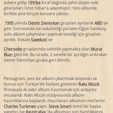
askere gidip
1993te
Kıraf dağında şehit düşen eski
gitaristleri Ümit Yılbar'a adanmıştır. Yeni albümle
birlikte yine birçok konsere çıktılar.
1995
yılında
Demir Demirkan
gruptan ayrılarak
ABD
'ye
gitti. Sonrasında ise vokalistliği yürüten Ogün Sanlısoy,
solo albüm çalışmaları yapmak istediği için gruptan
ayrıldı. Vokale
Sawdust
ve
Cherooke
gruplarında solistlik yapmakta olan
Murat
İlkan
getirildi. Bu sırada, 2 senelik bir ayrılığın ardından
Demir Demirkan gruba geri döndü.
Pentagram, yeni bir albüm çıkartmak istiyordu ve
bunun için Türkiye'de faaliyet gösteren
Raks Müzik
firmasıyla iki adet albüm hazırlamak için anlaşma
imzalandı. Raks Müzik stüdyosunda albüm
hazırlıklarına başlandı. Hazırlanan albümün mix'lerini
Charles Turkmen
yaptı.
Steve Smart
isimli bir başka
yapımcı ise
Avustralya
'da albümün son hazırlıklarını