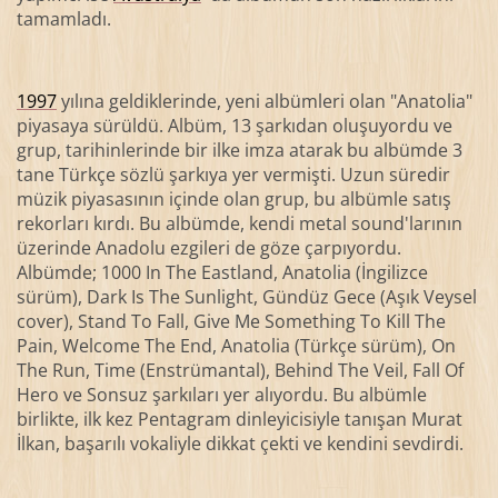
tamamladı.
1997
yılına geldiklerinde, yeni albümleri olan "Anatolia"
piyasaya sürüldü. Albüm, 13 şarkıdan oluşuyordu ve
grup, tarihinlerinde bir ilke imza atarak bu albümde 3
tane Türkçe sözlü şarkıya yer vermişti. Uzun süredir
müzik piyasasının içinde olan grup, bu albümle satış
rekorları kırdı. Bu albümde, kendi metal sound'larının
üzerinde Anadolu ezgileri de göze çarpıyordu.
Albümde; 1000 In The Eastland, Anatolia (İngilizce
sürüm), Dark Is The Sunlight, Gündüz Gece (Aşık Veysel
cover), Stand To Fall, Give Me Something To Kill The
Pain, Welcome The End, Anatolia (Türkçe sürüm), On
The Run, Time (Enstrümantal), Behind The Veil, Fall Of
Hero ve Sonsuz şarkıları yer alıyordu. Bu albümle
birlikte, ilk kez Pentagram dinleyicisiyle tanışan Murat
İlkan, başarılı vokaliyle dikkat çekti ve kendini sevdirdi.