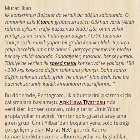
Murat İlkan
İlk konserimizi Bağcılar'da verdik bir düğün salonunda. O
zamanlar eski
Vitamin
grubunun solisti Gökhan vardı (Allah
rahmet eylesin, trafik kazasında öldü.) İşte, onun vokal
yaptığı şu an ismini hatırlayamadığım AC/DC tarzında
Türkçe sözlü müzik yapan bir gruba konuk olduk. 5 parça
çalıp inecektik ama biz daha 5. parçaya gelemeden birden
her şey yıkıldı salonda. Sandalyeler, masalar, her şey kırıldı.
Türkiye'de verilen ilk
speed metal
konseriydi ve yaklaşık 150
- 200 kişi koskoca düğün salonunu yıkmıştı. Daha sonra
düğün salonun sahibi geldi "ne oluyor" filan dedi. Yine biz
ödemek zorunda kaldık kırılanların masraflarını..."
Bu dönemde, Pentagram, ilk albümlerini çıkarmak için
çalışmalara başlamıştı.
Açık Hava Tiyatrosu
'nda
verdikleri konser sonrası, solo gitarist Ümit Yılbar
grupla yollarını ayırdı. Yeni bir solo gitarist arayışına
giren grup, Ümit Yılbar'dan boşalan yere, solo tekniği
çok gelişmiş olan
Murat Net
'i getirdi. Kadro
tamamlandıktan sonra, albüm kayıtlarına başladılar.