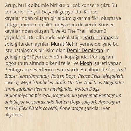
Grup, bu ilk albümle birlikte birçok konsere çıktı. Bu
konserler de çok başarılı geçiyordu. Konser
kayıtlarından oluşan bir albüm çıkarma fikri oluştu ve
çok geçmeden bu fikir, meyvesini de verdi. Konser
kayıtlarından oluşan "Live At The Trail" albümü
yayınlandı. Bu albümde, vokalistliğe
Bartu Topbaş
ve
solo gitardan ayrılan
Murat Net
'in yerine de, yine bu
işte ustalaşmış bir isim olan
Demir Demirkan
'ın
geldiğini görüyoruz. Albüm kapağında, Pentagram
logosunun altında dikenli teller ve
Mosh
işareti yapan
Pentagram severlerin resmi vardı. Bu albümde ise;
Trail
Blazer (enstrümantal), Rotten Dogs, Peace Sells (Megadeth
cover'ı), Mephistopheles, Brain On The Wall (Los Magandos
isimli şarkının devamı niteliğinde), Rotten Dogs
(Kolombiya'da bir rock programının yayınında Pentagram
anlatılıyor ve sonrasında Rotten Dogs çalıyor), Anarchy in
the UK (Sex Pistols cover'ı), Powerstage
şarkıları yer
alıyordu.