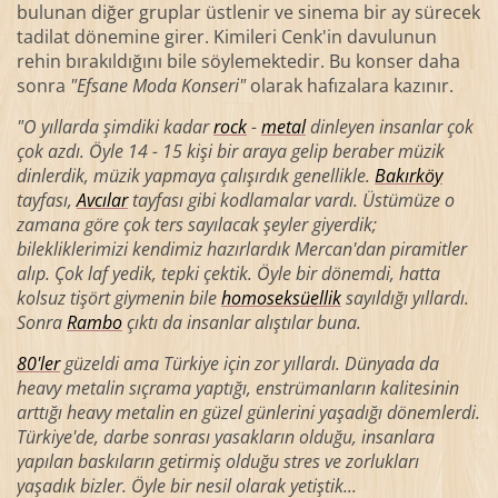
bulunan diğer gruplar üstlenir ve sinema bir ay sürecek
tadilat dönemine girer. Kimileri Cenk'in davulunun
rehin bırakıldığını bile söylemektedir. Bu konser daha
sonra
"Efsane Moda Konseri"
olarak hafızalara kazınır.
"O yıllarda şimdiki kadar
rock
-
metal
dinleyen insanlar çok
çok azdı. Öyle 14 - 15 kişi bir araya gelip beraber müzik
dinlerdik, müzik yapmaya çalışırdık genellikle.
Bakırköy
tayfası,
Avcılar
tayfası gibi kodlamalar vardı. Üstümüze o
zamana göre çok ters sayılacak şeyler giyerdik;
bilekliklerimizi kendimiz hazırlardık Mercan'dan piramitler
alıp. Çok laf yedik, tepki çektik. Öyle bir dönemdi, hatta
kolsuz tişört giymenin bile
homoseksüellik
sayıldığı yıllardı.
Sonra
Rambo
çıktı da insanlar alıştılar buna.
80'ler
güzeldi ama Türkiye için zor yıllardı. Dünyada da
heavy metalin sıçrama yaptığı, enstrümanların kalitesinin
arttığı heavy metalin en güzel günlerini yaşadığı dönemlerdi.
Türkiye'de, darbe sonrası yasakların olduğu, insanlara
yapılan baskıların getirmiş olduğu stres ve zorlukları
yaşadık bizler. Öyle bir nesil olarak yetiştik...