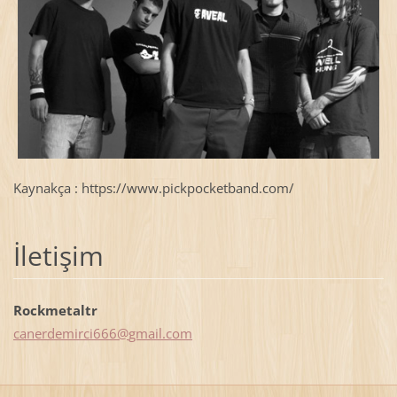
Kaynakça : https://www.pickpocketband.com/
İletişim
Rockmetaltr
canerdem
irci666@
gmail.co
m